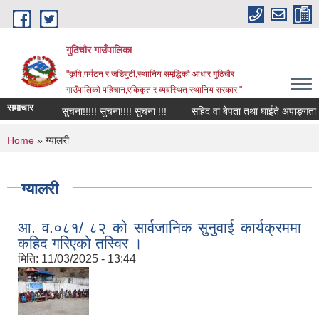
Skip to main content
गुठिचौर गाउँपालिका
"कृषि,पर्यटन र जडिबुटी,स्थानिय समृद्धिको आधार गुठिचौर
गाउँपालिको पहिचान,एकिकृत र व्यवस्थित स्थानिय सरकार "
समाचार
सुचना!!!!! सुचना!!!! सुचना !!!
सहिद वा बेपता तथा घाईते अपाङ्गता भएका
You are here
Home
» ग्यालरी
ग्यालरी
आ. व.०८१/ ८२ को सार्वजानिक सुनुवाई कार्यक्रममा
कहिद गरिएको तस्विर ।
मिति:
11/03/2025 - 13:44