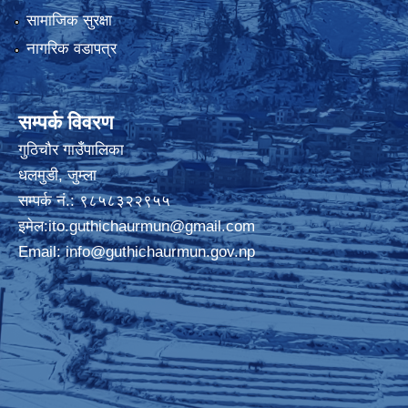
सामाजिक सुरक्षा
नागरिक वडापत्र
सम्पर्क विवरण
गुठिचौर गाउँपालिका
धलमुडी, जुम्ला
सम्पर्क नं.: ९८५८३२२९५५
इमेल:
ito.guthichaurmun@gmail.com
Email:
info@guthichaurmun.gov.np