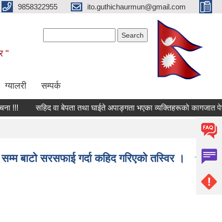
9858322955
ito.guthichaurmun@gmail.com
Search form
Search
र "
ग्यालरी
सम्पर्क
!!!
सहिद वा बेपता तथा घाईते अपाङ्गता भएका व्यक्तिहरूको कागजात पेश गर्न
ु सम्म बाटो सरसफाई गर्दा कहिद गरिएको तस्विर ।