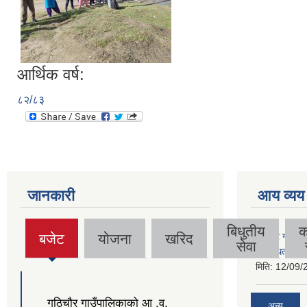
आर्थिक वर्ष:
८२/८३
जानकारी
आय व्यय
बिधुतीय
क
बजेट
योजना
खरिद
गुठिचौर गाउँपा
(active
सेवा
व्यवस्थित गर्न
tab)
मिति:
12/09/
गुठिचौर गाउँपालिकाको आ .व.
अन्य