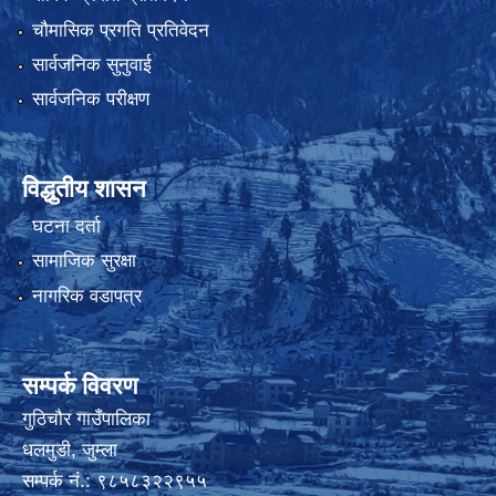
चौमासिक प्रगति प्रतिवेदन
सार्वजनिक सुनुवाई
सार्वजनिक परीक्षण
विद्धुतीय शासन
घटना दर्ता
सामाजिक सुरक्षा
नागरिक वडापत्र
सम्पर्क विवरण
गुठिचौर गाउँपालिका
धलमुडी, जुम्ला
सम्पर्क नं.: ९८५८३२२९५५