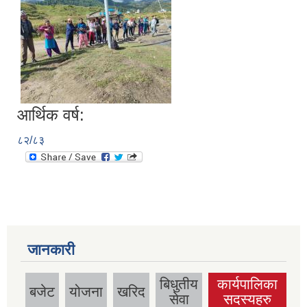
आर्थिक वर्ष:
८२/८३
जानकारी
बिधुतीय
कार्यपालिका
बजेट
योजना
खरिद
(active tab)
सेवा
सदस्यहरु