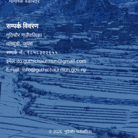
नागरिक वडापत्र
सम्पर्क विवरण
गुठिचौर गाउँपालिका
धलमुडी, जुम्ला
सम्पर्क नं.: ९८५८३२२९५५
इमेल:
ito.guthichaurmun@gmail.com
Email:
info@guthichaurmun.gov.np
© 2026 गुठिचौर गाउँपालिका