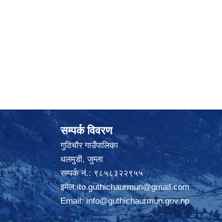
सम्पर्क विवरण
गुठिचौर गाउँपालिका
धलमुडी, जुम्ला
सम्पर्क नं.: ९८५८३२२९५५
इमेल:
ito.guthichaurmun@gmail.com
Email:
info@guthichaurmun.gov.np