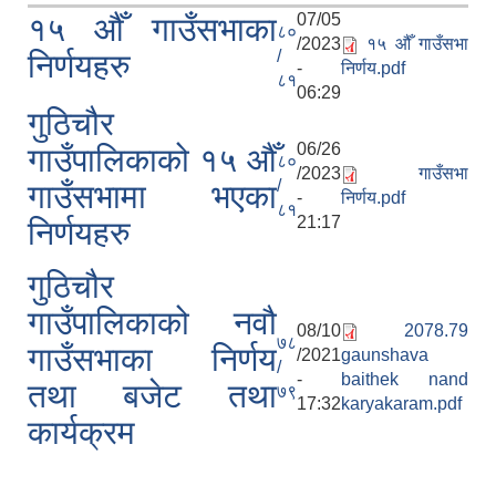
07/05
१५ औँ गाउँसभाका
८०
/2023
१५ औँ गाउँसभा
/
निर्णयहरु
-
निर्णय.pdf
८१
06:29
गुठिचौर
06/26
गाउँपालिकाको १५ औँ
८०
/2023
गाउँसभा
/
गाउँसभामा भएका
-
निर्णय.pdf
८१
21:17
निर्णयहरु
गुठिचौर
गाउँपालिकाको नवौ
08/10
2078.79
७८
गाउँसभाका निर्णय
/2021
gaunshava
/
-
baithek nand
तथा बजेट तथा
७९
17:32
karyakaram.pdf
कार्यक्रम