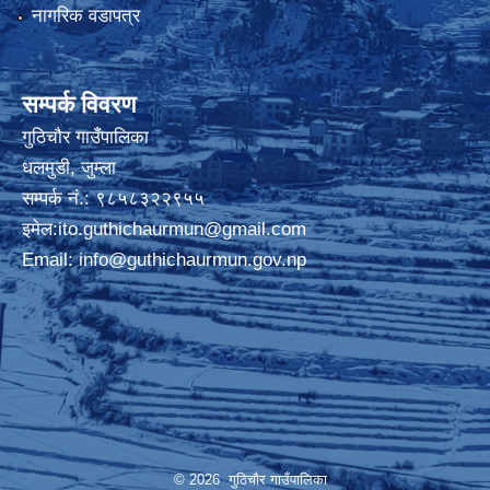
नागरिक वडापत्र
सम्पर्क विवरण
गुठिचौर गाउँपालिका
धलमुडी, जुम्ला
सम्पर्क नं.: ९८५८३२२९५५
इमेल:
ito.guthichaurmun@gmail.com
Email:
info@guthichaurmun.gov.np
© 2026 गुठिचौर गाउँपालिका