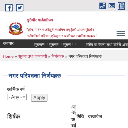
Skip to main content
गुठिचौर गाउँपालिका
"कृषि,पर्यटन र जडिबुटी,स्थानिय समृद्धिको आधार गुठिचौर
गाउँपालिको पहिचान,एकिकृत र व्यवस्थित स्थानिय सरकार "
समाचार
सुचना!!!!! सुचना!!!! सुचना !!!
सहिद वा बेपता तथा घाईते अपाङ्गत
You are here
Home
»
सूचना तथा जानकारी
»
निर्णयहरु
» नगर परिषदका निर्णयहरु
नगर परिषदका निर्णयहरु
आर्थिक वर्ष
आ
र्थि
शिर्षक
मिति
दस्तावेज
क
वर्ष