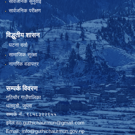
सार्वजनिक सुनुवाई
सार्वजनिक परीक्षण
विद्धुतीय शासन
घटना दर्ता
सामाजिक सुरक्षा
नागरिक वडापत्र
सम्पर्क विवरण
गुठिचौर गाउँपालिका
धलमुडी, जुम्ला
सम्पर्क नं.: ९८५८३२२९५५
इमेल:
ito.guthichaurmun@gmail.com
Email:
info@guthichaurmun.gov.np