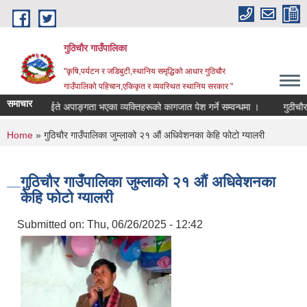
Skip to main content
गुठिचौर गाउँपालिका
"कृषि,पर्यटन र जडिबुटी,स्थानिय समृद्धिको आधार गुठिचौर
गाउँपालिको पहिचान,एकिकृत र व्यवस्थित स्थानिय सरकार "
समाचार
ेपता तथा घाईते अपाङ्गता भएका व्यक्तिहरूको कागजात पेश गर्ने सम्वन्धमा ।
गुठीचौर 
You are here
Home
» गुठिचौर गाउँपालिका जुम्लाको २१ औं अधिवेशनका केहि फोटो ग्यालरी
गुठिचौर गाउँपालिका जुम्लाको २१ औं अधिवेशनका
केहि फोटो ग्यालरी
Submitted on:
Thu, 06/26/2025 - 12:42