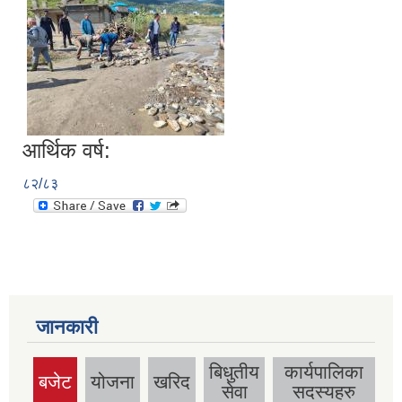
आर्थिक वर्ष:
८२/८३
जानकारी
बिधुतीय
कार्यपालिका
बजेट
योजना
खरिद
(active
सेवा
सदस्यहरु