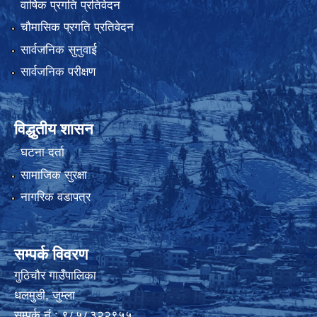
वार्षिक प्रगति प्रतिवेदन
चौमासिक प्रगति प्रतिवेदन
सार्वजनिक सुनुवाई
सार्वजनिक परीक्षण
विद्धुतीय शासन
घटना दर्ता
सामाजिक सुरक्षा
नागरिक वडापत्र
सम्पर्क विवरण
गुठिचौर गाउँपालिका
धलमुडी, जुम्ला
सम्पर्क नं.: ९८५८३२२९५५