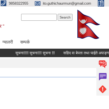
9858322955
ito.guthichaurmun@gmail.com
Search form
Search
र "
ग्यालरी
सम्पर्क
सुचना!!!!! सुचना!!!! सुचना !!!
सहिद वा बेपता तथा घाईते अपाङ्गता भए