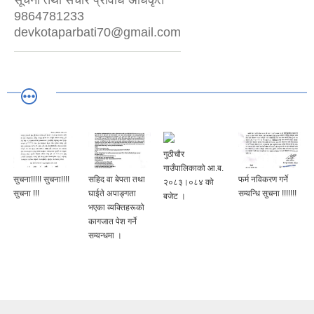
9864781233
devkotaparbati70@gmail.com
गुठीचौर
गाउँपालिकाको आ.ब.
सुचना!!!!! सुचना!!!!
सहिद वा बेपता तथा
फर्म नविकरण गर्ने
२०८३।०८४ को
सुचना !!!
घाईते अपाङ्गता
सम्वन्धि सुचना !!!!!!!
बजेट ।
भएका व्यक्तिहरूको
कागजात पेश गर्ने
सम्वन्धमा ।