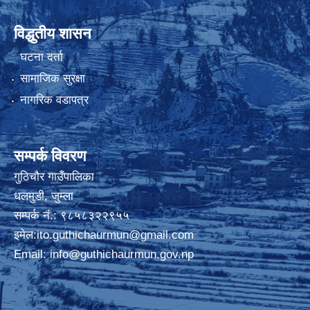
विद्धुतीय शासन
घटना दर्ता
सामाजिक सुरक्षा
नागरिक वडापत्र
सम्पर्क विवरण
गुठिचौर गाउँपालिका
धलमुडी, जुम्ला
सम्पर्क नं.: ९८५८३२२९५५
इमेल:
ito.guthichaurmun@gmail.com
Email:
info@guthichaurmun.gov.np