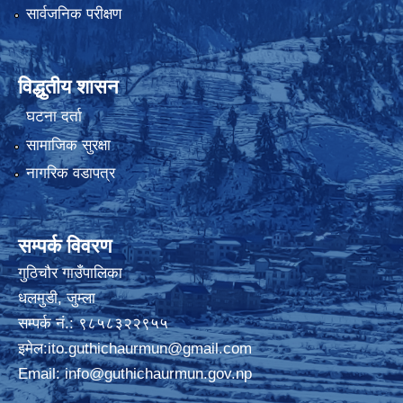
सार्वजनिक परीक्षण
विद्धुतीय शासन
घटना दर्ता
सामाजिक सुरक्षा
नागरिक वडापत्र
सम्पर्क विवरण
गुठिचौर गाउँपालिका
धलमुडी, जुम्ला
सम्पर्क नं.: ९८५८३२२९५५
इमेल:
ito.guthichaurmun@gmail.com
Email:
info@guthichaurmun.gov.np