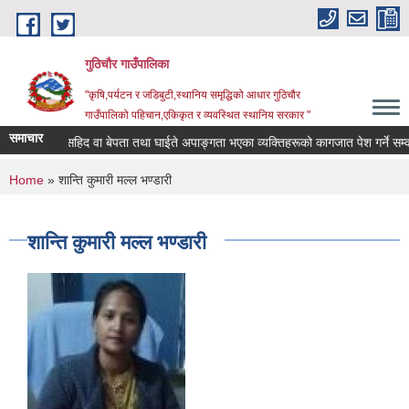
Skip to main content
गुठिचौर गाउँपालिका
"कृषि,पर्यटन र जडिबुटी,स्थानिय समृद्धिको आधार गुठिचौर
गाउँपालिको पहिचान,एकिकृत र व्यवस्थित स्थानिय सरकार "
समाचार
 !!!
सहिद वा बेपता तथा घाईते अपाङ्गता भएका व्यक्तिहरूको कागजात पेश गर्ने सम्वन्ध
You are here
Home
» शान्ति कुमारी मल्ल भण्डारी
शान्ति कुमारी मल्ल भण्डारी