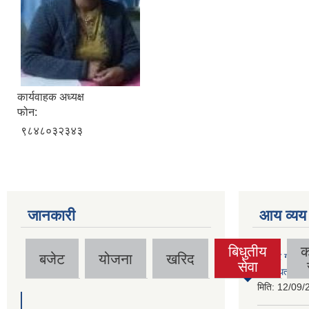
कार्यवाहक अध्यक्ष
फोन:
९८४८०३२३४३
जानकारी
आय व्यय
बिधुतीय
क
बजेट
योजना
खरिद
गुठिचौर गाउँपा
(active
सेवा
व्यवस्थित गर्न
tab)
मिति:
12/09/