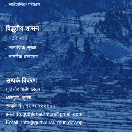
सार्वजनिक परीक्षण
विद्धुतीय शासन
घटना दर्ता
सामाजिक सुरक्षा
नागरिक वडापत्र
सम्पर्क विवरण
गुठिचौर गाउँपालिका
धलमुडी, जुम्ला
सम्पर्क नं.: ९८५८३२२९५५
इमेल:
ito.guthichaurmun@gmail.com
Email:
info@guthichaurmun.gov.np