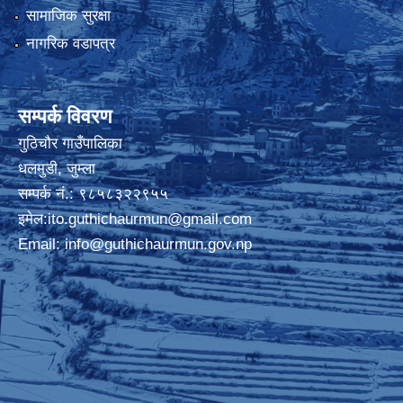
सामाजिक सुरक्षा
नागरिक वडापत्र
सम्पर्क विवरण
गुठिचौर गाउँपालिका
धलमुडी, जुम्ला
सम्पर्क नं.: ९८५८३२२९५५
इमेल:
ito.guthichaurmun@gmail.com
Email:
info@guthichaurmun.gov.np