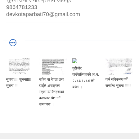
9864781233
devkotaparbati70@gmail.com
गुठीचौर
गाउँपालिकाको आ.ब.
सुचना!!!!! सुचना!!!!
सहिद वा बेपता तथा
फर्म नविकरण गर्ने
२०८३।०८४ को
सुचना !!!
घाईते अपाङ्गता
सम्वन्धि सुचना !!!!!!!
बजेट ।
भएका व्यक्तिहरूको
कागजात पेश गर्ने
सम्वन्धमा ।