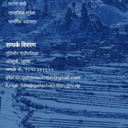
घटना दर्ता
सामाजिक सुरक्षा
नागरिक वडापत्र
सम्पर्क विवरण
गुठिचौर गाउँपालिका
धलमुडी, जुम्ला
सम्पर्क नं.: ९८५८३२२९५५
इमेल:
ito.guthichaurmun@gmail.com
Email:
info@guthichaurmun.gov.np