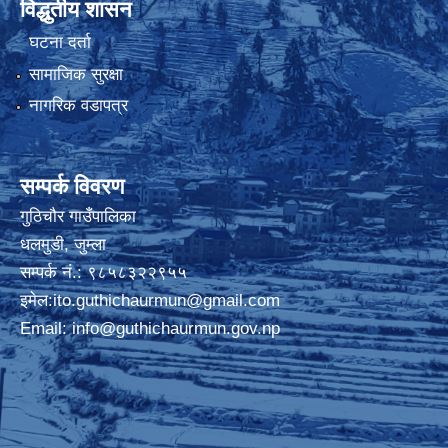
विद्धुतीय शासन
घटना दर्ता
सामाजिक सुरक्षा
नागरिक वडापत्र
सम्पर्क विवरण
गुठिचौर गाउँपालिका
धलमुडी, जुम्ला
सम्पर्क नं.: ९८५८३२२९५५
इमेल:
ito.guthichaurmun@gmail.com
Email:
info@guthichaurmun.gov.np