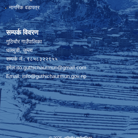
नागरिक वडापत्र
सम्पर्क विवरण
गुठिचौर गाउँपालिका
धलमुडी, जुम्ला
सम्पर्क नं.: ९८५८३२२९५५
इमेल:
ito.guthichaurmun@gmail.com
Email:
info@guthichaurmun.gov.np