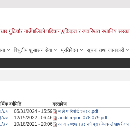
 आधार गुठिचौर गाउँपालिको पहिचान,एकिकृत र व्यवस्थित स्थानिय सरका
जना
विधुतीय शुसासन सेवा
प्रतिवेदन
सूचना तथा जानकारी
्थिक वर्ष
मिति
दस्तावेज
०/८१
05/31/2024 - 15:59
म ले प रिपोर्ट २०८०.pdf
९/८०
12/15/2022 - 06:46
audit report 078.079.pdf
८/७९
10/18/2021 - 20:06
आ व २०७७।७८ को प्रारम्भिक लेखापरीक्षण 