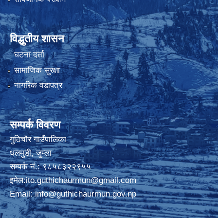
विद्धुतीय शासन
घटना दर्ता
सामाजिक सुरक्षा
नागरिक वडापत्र
सम्पर्क विवरण
गुठिचौर गाउँपालिका
धलमुडी, जुम्ला
सम्पर्क नं.: ९८५८३२२९५५
इमेल:
ito.guthichaurmun@gmail.com
Email:
info@guthichaurmun.gov.np