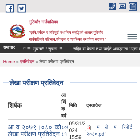
Skip to main content
गुठिचौर गाउँपालिका
"कृषि,पर्यटन र जडिबुटी,स्थानिय समृद्धिको आधार गुठिचौर
गाउँपालिको पहिचान,एकिकृत र व्यवस्थित स्थानिय सरकार "
समाचार
सुचना!!!!! सुचना!!!! सुचना !!!
सहिद वा बेपता तथा घाईते अपाङ्गता भएका व्यक्त
You are here
Home
»
प्रतिवेदन
» लेखा परीक्षण प्रतिवेदन
लेखा परीक्षण प्रतिवेदन
आ
र्थि
शिर्षक
मिति
दस्तावेज
क
वर्ष
05/31/2
आ व २०७९।०८० को
८०/
म ले प रिपोर्ट
024 -
लेखा परीक्षण प्रतिवेदन
८१
२०८०.pdf
15:59