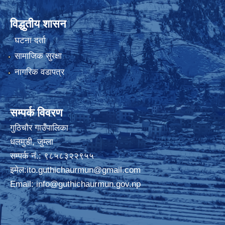
विद्धुतीय शासन
घटना दर्ता
सामाजिक सुरक्षा
नागरिक वडापत्र
सम्पर्क विवरण
गुठिचौर गाउँपालिका
धलमुडी, जुम्ला
सम्पर्क नं.: ९८५८३२२९५५
इमेल:
ito.guthichaurmun@gmail.com
Email:
info@guthichaurmun.gov.np