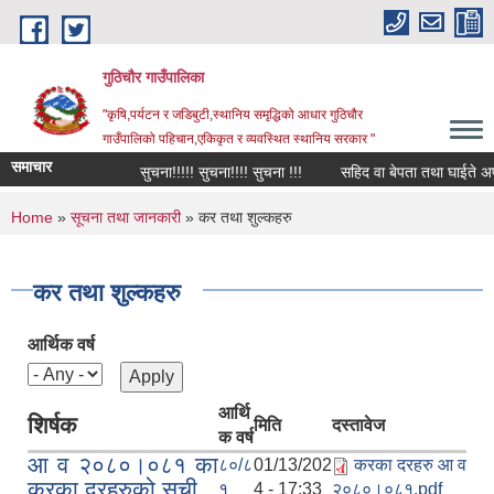
Skip to main content
गुठिचौर गाउँपालिका
"कृषि,पर्यटन र जडिबुटी,स्थानिय समृद्धिको आधार गुठिचौर
गाउँपालिको पहिचान,एकिकृत र व्यवस्थित स्थानिय सरकार "
समाचार
सुचना!!!!! सुचना!!!! सुचना !!!
सहिद वा बेपता तथा घाईते अपाङ्ग
You are here
Home
»
सूचना तथा जानकारी
» कर तथा शुल्कहरु
कर तथा शुल्कहरु
आर्थिक वर्ष
आर्थि
शिर्षक
मिति
दस्तावेज
क वर्ष
आ व २०८०।०८१ का
८०/८
01/13/202
करका दरहरु आ व
करका दरहरुको सूची
१
4 - 17:33
२०८०।०८१.pdf