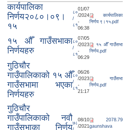
कार्यपालिका
01/07
८०
निर्णय२०८०।०९।
/2024
कार्यपालिका
/
-
निर्णय ९।१५.pdf
१५
८१
06:38
07/05
१५ औँ गाउँसभाका
८०
/2023
१५ औँ गाउँसभा
/
निर्णयहरु
-
निर्णय.pdf
८१
06:29
गुठिचौर
06/26
गाउँपालिकाको १५ औँ
८०
/2023
गाउँसभा
/
गाउँसभामा भएका
-
निर्णय.pdf
८१
21:17
निर्णयहरु
गुठिचौर
गाउँपालिकाको नवौ
08/10
2078.79
७८
गाउँसभाका निर्णय
/2021
gaunshava
/