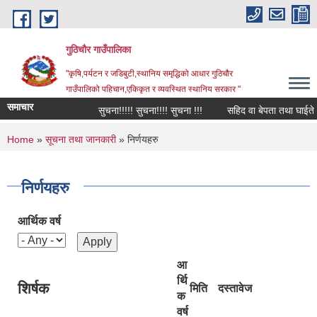
Skip to main content
गुठिचौर गाउँपालिका
"कृषि,पर्यटन र जडिबुटी,स्थानिय समृद्धिको आधार गुठिचौर
गाउँपालिको पहिचान,एकिकृत र व्यवस्थित स्थानिय सरकार "
समाचार
सुचना!!!!! सुचना!!!! सुचना !!!
सहिद वा बेपता तथा घाईते अपाङ
You are here
Home
»
सूचना तथा जानकारी
» निर्णयहरु
निर्णयहरु
आर्थिक वर्ष
आ
र्थि
शिर्षक
मिति
दस्तावेज
क
वर्ष