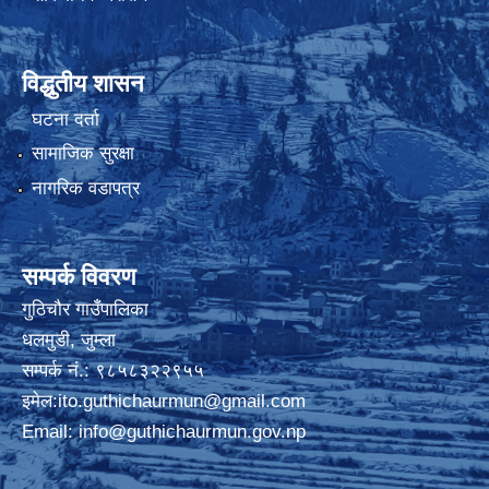
विद्धुतीय शासन
घटना दर्ता
सामाजिक सुरक्षा
नागरिक वडापत्र
सम्पर्क विवरण
गुठिचौर गाउँपालिका
धलमुडी, जुम्ला
सम्पर्क नं.: ९८५८३२२९५५
इमेल:
ito.guthichaurmun@gmail.com
Email:
info@guthichaurmun.gov.np