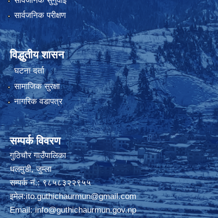
सार्वजनिक सुनुवाई
सार्वजनिक परीक्षण
विद्धुतीय शासन
घटना दर्ता
सामाजिक सुरक्षा
नागरिक वडापत्र
सम्पर्क विवरण
गुठिचौर गाउँपालिका
धलमुडी, जुम्ला
सम्पर्क नं.: ९८५८३२२९५५
इमेल:
ito.guthichaurmun@gmail.com
Email:
info@guthichaurmun.gov.np