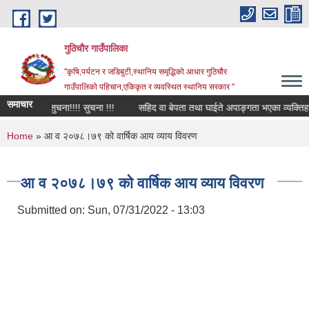
Skip to main content
गुठिचौर गाउँपालिका
"कृषि,पर्यटन र जडिबुटी,स्थानिय समृद्धिको आधार गुठिचौर
गाउँपालिको पहिचान,एकिकृत र व्यवस्थित स्थानिय सरकार "
समाचार
सुचना!!!!! सुचना!!!! सुचना !!!
सहिद वा बेपता तथा घाईते अपाङ्गता भएका व्यक्तिहरूको 
You are here
Home
» आ व २०७८।७९ को वार्षिक आय व्याय विवरण
आ व २०७८।७९ को वार्षिक आय व्याय विवरण
Submitted on:
Sun, 07/31/2022 - 13:03