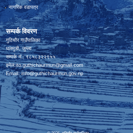
नागरिक वडापत्र
सम्पर्क विवरण
गुठिचौर गाउँपालिका
धलमुडी, जुम्ला
सम्पर्क नं.: ९८५८३२२९५५
इमेल:
ito.guthichaurmun@gmail.com
Email:
info@guthichaurmun.gov.np