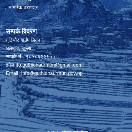
नागरिक वडापत्र
सम्पर्क विवरण
गुठिचौर गाउँपालिका
धलमुडी, जुम्ला
सम्पर्क नं.: ९८५८३२२९५५
इमेल:
ito.guthichaurmun@gmail.com
Email:
info@guthichaurmun.gov.np