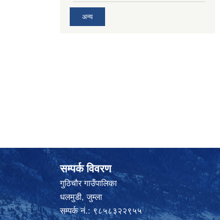
अन्य
सम्पर्क विवरण
गुठिचौर गाउँपालिका
धलमुडी, जुम्ला
सम्पर्क नं.: ९८५८३२२९५५