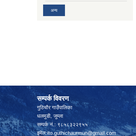
अन्य
सम्पर्क विवरण
गुठिचौर गाउँपालिका
धलमुडी, जुम्ला
सम्पर्क नं.: ९८५८३२२९५५
इमेल:
ito.guthichaurmun@gmail.com