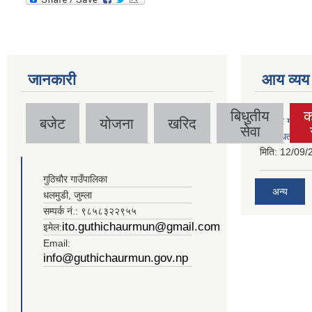
जानकारी
आय व्यय
बिधुतीय
क
बजेट
योजना
खरिद
गुठिचौर गाउँपा
(a
सेवा
व्यवस्थित गर्न
मिति:
12/09/
गुठिचौर गाउँपालिका
अन्य
धलमुडी, जुम्ला
सम्पर्क नं.: ९८५८३२२९५५
ito.guthichaurmun@gmail.com
इमेल:
Email:
info@guthichaurmun.gov.np