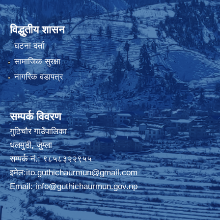
विद्धुतीय शासन
घटना दर्ता
सामाजिक सुरक्षा
नागरिक वडापत्र
सम्पर्क विवरण
गुठिचौर गाउँपालिका
धलमुडी, जुम्ला
सम्पर्क नं.: ९८५८३२२९५५
इमेल:
ito.guthichaurmun@gmail.com
Email:
info@guthichaurmun.gov.np