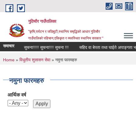
Skip to main content
गुठिचौर गाउँपालिका
"कृषि,पर्यटन र जडिबुटी,स्थानिय समृद्धिको आधार गुठिचौर
गाउँपालिको पहिचान,एकिकृत र व्यवस्थित स्थानिय सरकार "
समाचार
सुचना!!!!! सुचना!!!! सुचना !!!
सहिद वा बेपता तथा घाईते अपाङ्गता भएका व
You are here
Home
»
विधुतीय शुसासन सेवा
» नमुना फारमहरु
नमुना फारमहरु
आर्थिक वर्ष