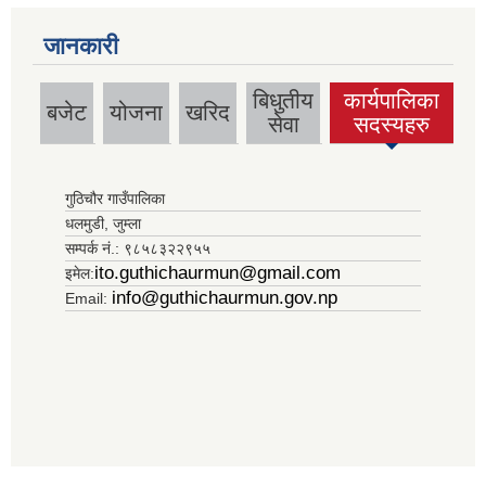
जानकारी
बिधुतीय
कार्यपालिका
बजेट
योजना
खरिद
(active tab)
सेवा
सदस्यहरु
गुठिचौर गाउँपालिका
धलमुडी, जुम्ला
सम्पर्क नं.: ९८५८३२२९५५
ito.guthichaurmun@gmail.com
इमेल:
info@guthichaurmun.gov.np
Email: