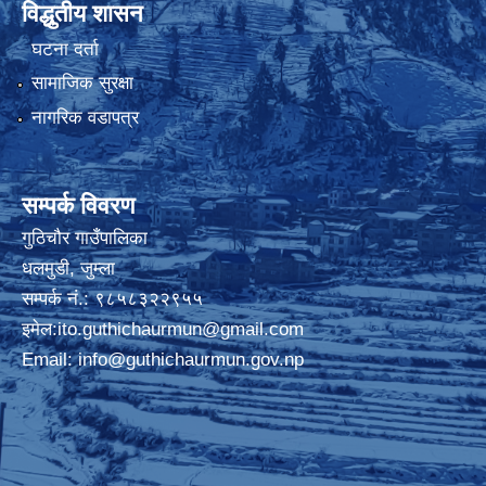
विद्धुतीय शासन
घटना दर्ता
सामाजिक सुरक्षा
नागरिक वडापत्र
सम्पर्क विवरण
गुठिचौर गाउँपालिका
धलमुडी, जुम्ला
सम्पर्क नं.: ९८५८३२२९५५
इमेल:
ito.guthichaurmun@gmail.com
Email:
info@guthichaurmun.gov.np