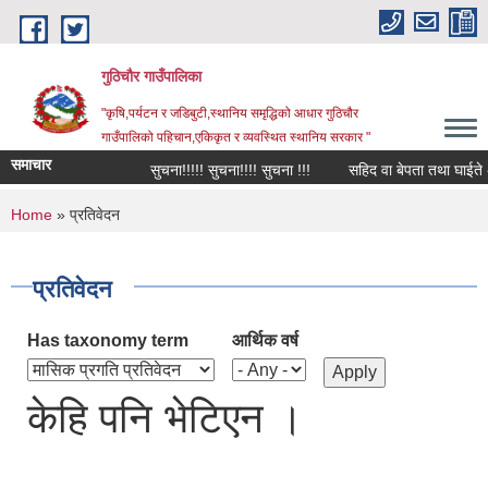
Skip to main content
गुठिचौर गाउँपालिका
"कृषि,पर्यटन र जडिबुटी,स्थानिय समृद्धिको आधार गुठिचौर
गाउँपालिको पहिचान,एकिकृत र व्यवस्थित स्थानिय सरकार "
समाचार
सुचना!!!!! सुचना!!!! सुचना !!!
सहिद वा बेपता तथा घाईते अपाङ
You are here
Home
» प्रतिवेदन
प्रतिवेदन
Has taxonomy term
आर्थिक वर्ष
केहि पनि भेटिएन ।