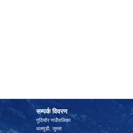
सम्पर्क विवरण
गुठिचौर गाउँपालिका
धलमुडी, जुम्ला