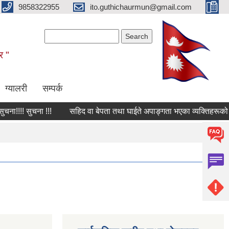
9858322955
ito.guthichaurmun@gmail.com
Search form
Search
र "
ग्यालरी
सम्पर्क
ा!!!! सुचना !!!
सहिद वा बेपता तथा घाईते अपाङ्गता भएका व्यक्तिहरूको कागज