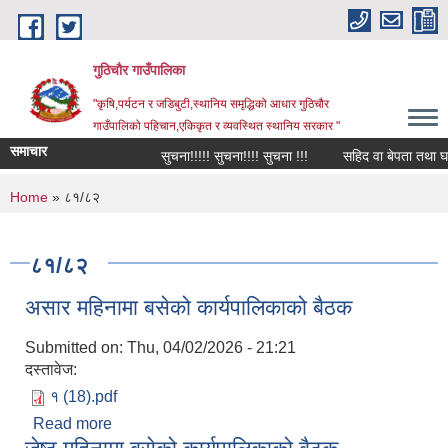
Skip to main content
गुठिचौर गाउँपालिका
"कृषि,पर्यटन र जडिबुटी,स्थानिय समृद्धिको आधार गुठिचौर
गाउँपालिको पहिचान,एकिकृत र व्यवस्थित स्थानिय सरकार "
समाचार
सुचना!!!!! सुचना!!!! सुचना !!!
सहिद वा बेपता तथा घाईते 
You are here
Home
» ८१/८२
८१/८२
असार महिनामा बसेको कार्यपालिकाको बैठक
Submitted on:
Thu, 04/02/2026 - 21:21
दस्तावेज:
१ (18).pdf
Read more
about असार महिनामा बसेको कार्यपालिकाको बैठक