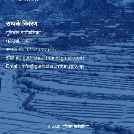
सम्पर्क विवरण
गुठिचौर गाउँपालिका
धलमुडी, जुम्ला
सम्पर्क नं.: ९८५८३२२९५५
इमेल:
ito.guthichaurmun@gmail.com
Email:
info@guthichaurmun.gov.np
© 2026 गुठिचौर गाउँपालिका