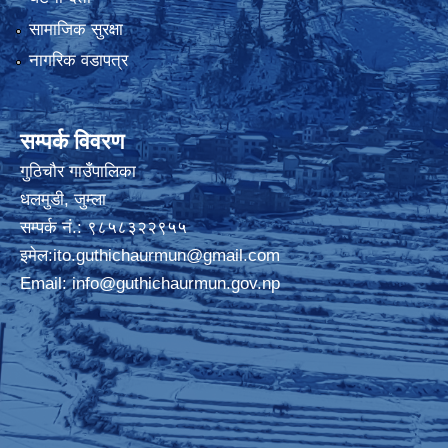
सामाजिक सुरक्षा
नागरिक वडापत्र
सम्पर्क विवरण
गुठिचौर गाउँपालिका
धलमुडी, जुम्ला
सम्पर्क नं.: ९८५८३२२९५५
इमेल:
ito.guthichaurmun@gmail.com
Email:
info@guthichaurmun.gov.np