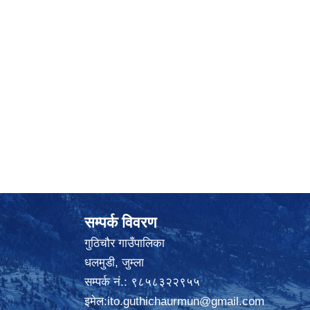
सम्पर्क विवरण
गुठिचौर गाउँपालिका
धलमुडी, जुम्ला
सम्पर्क नं.: ९८५८३२२९५५
इमेल:
ito.guthichaurmun@gmail.com