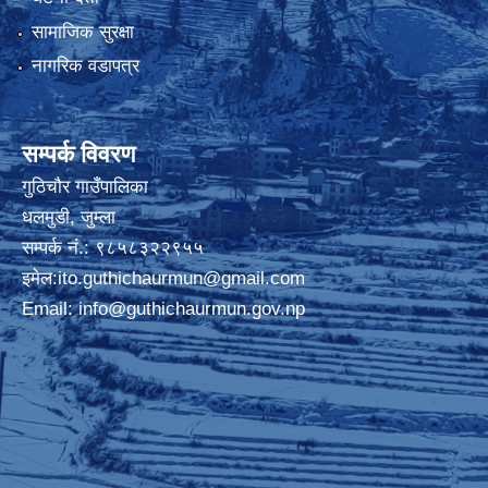
सामाजिक सुरक्षा
नागरिक वडापत्र
सम्पर्क विवरण
गुठिचौर गाउँपालिका
धलमुडी, जुम्ला
सम्पर्क नं.: ९८५८३२२९५५
इमेल:
ito.guthichaurmun@gmail.com
Email:
info@guthichaurmun.gov.np