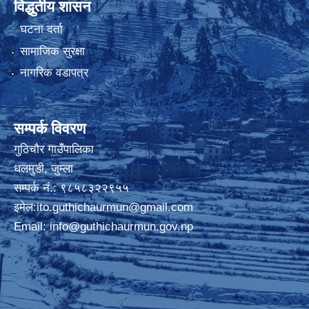
विद्धुतीय शासन
घटना दर्ता
सामाजिक सुरक्षा
नागरिक वडापत्र
सम्पर्क विवरण
गुठिचौर गाउँपालिका
धलमुडी, जुम्ला
सम्पर्क नं.: ९८५८३२२९५५
इमेल:
ito.guthichaurmun@gmail.com
Email:
info@guthichaurmun.gov.np