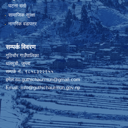
घटना दर्ता
सामाजिक सुरक्षा
नागरिक वडापत्र
सम्पर्क विवरण
गुठिचौर गाउँपालिका
धलमुडी, जुम्ला
सम्पर्क नं.: ९८५८३२२९५५
इमेल:
ito.guthichaurmun@gmail.com
Email:
info@guthichaurmun.gov.np