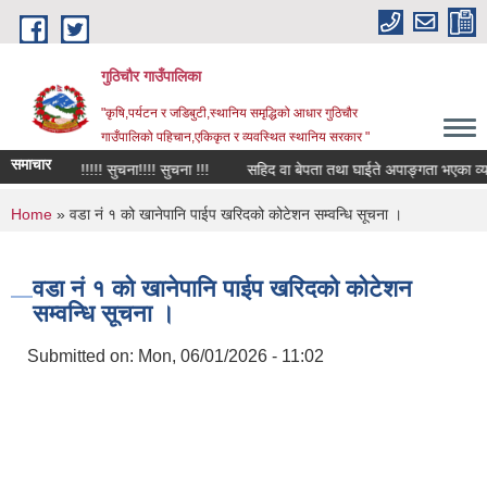
Skip to main content
गुठिचौर गाउँपालिका
"कृषि,पर्यटन र जडिबुटी,स्थानिय समृद्धिको आधार गुठिचौर
गाउँपालिको पहिचान,एकिकृत र व्यवस्थित स्थानिय सरकार "
समाचार
सुचना!!!!! सुचना!!!! सुचना !!!
सहिद वा बेपता तथा घाईते अपाङ्गता भएका व्यक्तिह
You are here
Home
» वडा नं १ को खानेपानि पाईप खरिदको कोटेशन सम्वन्धि सूचना ।
वडा नं १ को खानेपानि पाईप खरिदको कोटेशन
सम्वन्धि सूचना ।
Submitted on:
Mon, 06/01/2026 - 11:02