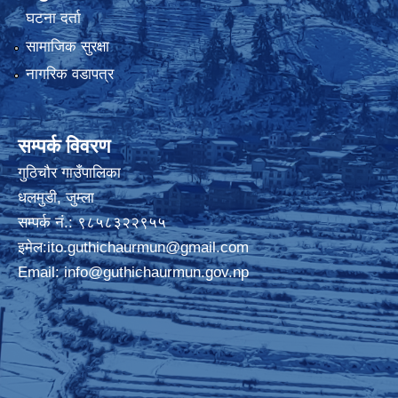
घटना दर्ता
सामाजिक सुरक्षा
नागरिक वडापत्र
सम्पर्क विवरण
गुठिचौर गाउँपालिका
धलमुडी, जुम्ला
सम्पर्क नं.: ९८५८३२२९५५
इमेल:
ito.guthichaurmun@gmail.com
Email:
info@guthichaurmun.gov.np