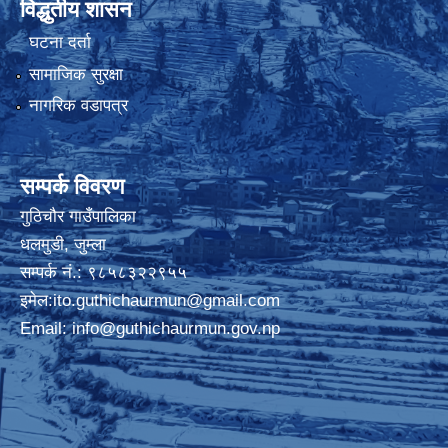
विद्धुतीय शासन
घटना दर्ता
सामाजिक सुरक्षा
नागरिक वडापत्र
सम्पर्क विवरण
गुठिचौर गाउँपालिका
धलमुडी, जुम्ला
सम्पर्क नं.: ९८५८३२२९५५
इमेल:
ito.guthichaurmun@gmail.com
Email:
info@guthichaurmun.gov.np