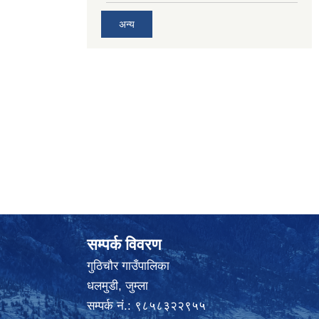
अन्य
सम्पर्क विवरण
गुठिचौर गाउँपालिका
धलमुडी, जुम्ला
सम्पर्क नं.: ९८५८३२२९५५