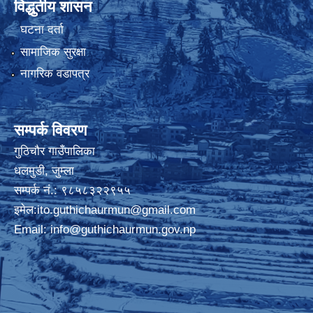
विद्धुतीय शासन
घटना दर्ता
सामाजिक सुरक्षा
नागरिक वडापत्र
सम्पर्क विवरण
गुठिचौर गाउँपालिका
धलमुडी, जुम्ला
सम्पर्क नं.: ९८५८३२२९५५
इमेल:
ito.guthichaurmun@gmail.com
Email:
info@guthichaurmun.gov.np