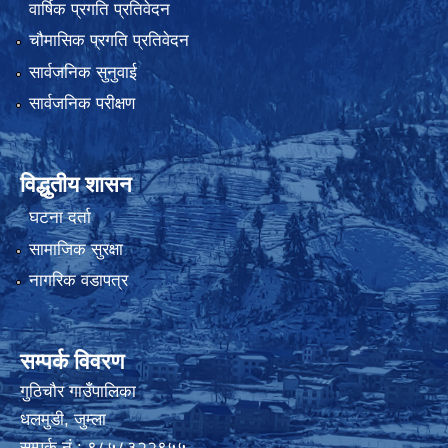
वार्षिक प्रगति प्रतिवेदन
चौमासिक प्रगति प्रतिवेदन
सार्वजनिक सुनुवाई
सार्वजनिक परीक्षण
विद्धुतीय शासन
घटना दर्ता
सामाजिक सुरक्षा
नागरिक वडापत्र
सम्पर्क विवरण
गुठिचौर गाउँपालिका
धलमुडी, जुम्ला
सम्पर्क नं.: ९८५८३२२९५५