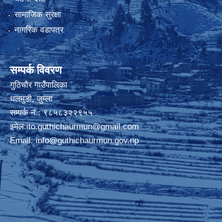
सामाजिक सुरक्षा
नागरिक वडापत्र
सम्पर्क विवरण
गुठिचौर गाउँपालिका
धलमुडी, जुम्ला
सम्पर्क नं.: ९८५८३२२९५५
इमेल:
ito.guthichaurmun@gmail.com
Email:
info@guthichaurmun.gov.np