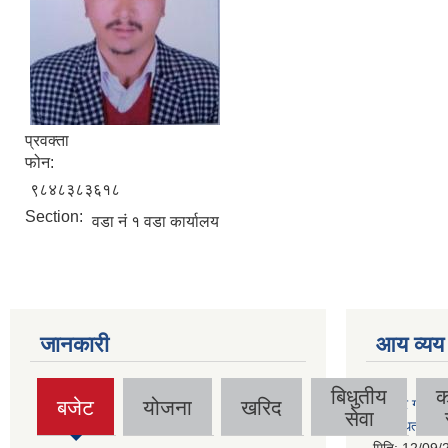
प्रवक्ता
फोन:
९८४८३८३६१८
Section:
वडा नं १ वडा कार्यालय
जानकारी
आय व्यय
बिधुतीय
क
बजेट
योजना
खरिद
गुठिचौर गाउँपा
(active
सेवा
व्यवस्थित गर्न
tab)