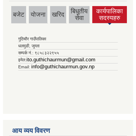
बिधुतीय
कार्यपालिका
बजेट
योजना
खरिद
(active tab)
सेवा
सदस्यहरु
गुठिचौर गाउँपालिका
धलमुडी, जुम्ला
सम्पर्क नं.: ९८५८३२२९५५
ito.guthichaurmun@gmail.com
इमेल:
info@guthichaurmun.gov.np
Email:
आय व्यय विवरण