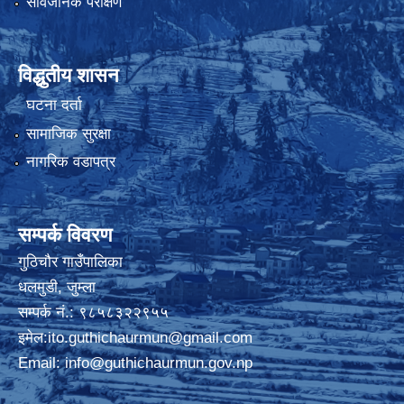
सार्वजनिक परीक्षण
विद्धुतीय शासन
घटना दर्ता
सामाजिक सुरक्षा
नागरिक वडापत्र
सम्पर्क विवरण
गुठिचौर गाउँपालिका
धलमुडी, जुम्ला
सम्पर्क नं.: ९८५८३२२९५५
इमेल:
ito.guthichaurmun@gmail.com
Email:
info@guthichaurmun.gov.np